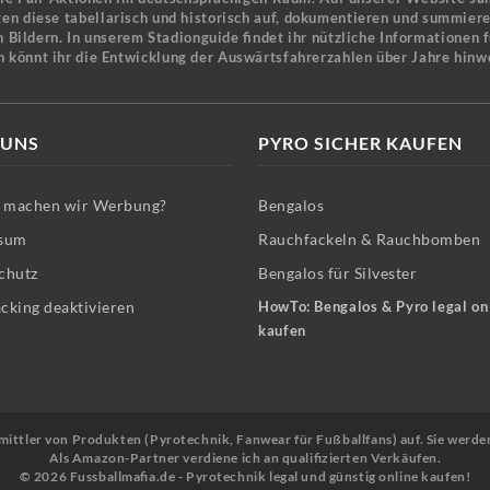
en diese tabellarisch und historisch auf, dokumentieren und summier
 Bildern. In unserem Stadionguide findet ihr nützliche Informationen 
n könnt ihr die Entwicklung der Auswärtsfahrerzahlen über Jahre hinw
 UNS
PYRO SICHER KAUFEN
machen wir Werbung?
Bengalos
sum
Rauchfackeln & Rauchbomben
chutz
Bengalos für Silvester
cking deaktivieren
HowTo: Bengalos & Pyro legal on
kaufen
Vermittler von Produkten (Pyrotechnik, Fanwear für Fußballfans) auf. Sie werde
Als Amazon-Partner verdiene ich an qualifizierten Verkäufen.
© 2026 Fussballmafia.de - Pyrotechnik legal und günstig online kaufen!