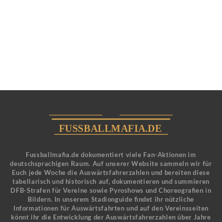
Fussballmafia.de dokumentiert viele Fan-Aktionen im
deutschsprachigen Raum. Auf unserer Website sammeln wir für
Euch jede Woche die Auswärtsfahrerzahlen und bereiten diese
tabellarisch und historisch auf, dokumentieren und summieren
DFB-Strafen für Vereine sowie Pyroshows und Choreografien in
Bildern. In unserem Stadionguide findet ihr nützliche
Informationen für Auswärtsfahrten und auf den Vereinsseiten
könnt ihr die Entwicklung der Auswärtsfahrerzahlen über Jahre