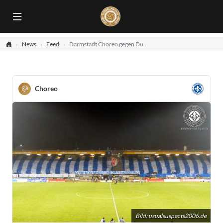
News
Feed
Darmstadt Choreo gegen Duisburg
Choreo
Bild:
usualsuspects2006.de