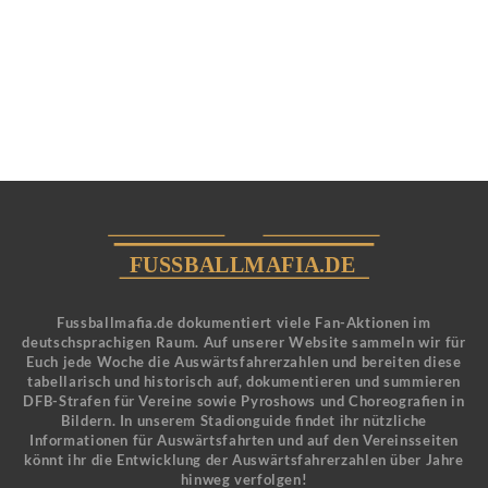
Fussballmafia.de dokumentiert viele Fan-Aktionen im
deutschsprachigen Raum. Auf unserer Website sammeln wir für
Euch jede Woche die Auswärtsfahrerzahlen und bereiten diese
tabellarisch und historisch auf, dokumentieren und summieren
DFB-Strafen für Vereine sowie Pyroshows und Choreografien in
Bildern. In unserem Stadionguide findet ihr nützliche
Informationen für Auswärtsfahrten und auf den Vereinsseiten
könnt ihr die Entwicklung der Auswärtsfahrerzahlen über Jahre
hinweg verfolgen!