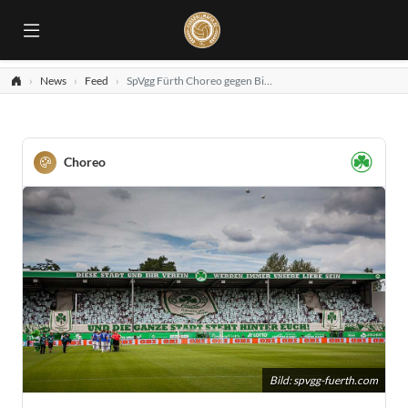
News
Feed
SpVgg Fürth Choreo gegen Bielefeld
Choreo
Bild:
spvgg-fuerth.com