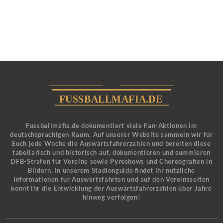
Fussballmafia.de dokumentiert viele Fan-Aktionen im
deutschsprachigen Raum. Auf unserer Website sammeln wir für
Euch jede Woche die Auswärtsfahrerzahlen und bereiten diese
tabellarisch und historisch auf, dokumentieren und summieren
DFB-Strafen für Vereine sowie Pyroshows und Choreografien in
Bildern. In unserem Stadionguide findet ihr nützliche
Informationen für Auswärtsfahrten und auf den Vereinsseiten
könnt ihr die Entwicklung der Auswärtsfahrerzahlen über Jahre
hinweg verfolgen!