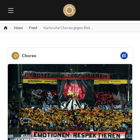
News
Feed
Karlsruhe Choreo gegen Bielefeld
Choreo