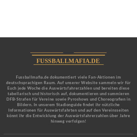
Fussballmafia.de dokumentiert viele Fan-Aktionen im
deutschsprachigen Raum. Auf unserer Website sammeln wir für
Euch jede Woche die Auswärtsfahrerzahlen und bereiten diese
tabellarisch und historisch auf, dokumentieren und summieren
DFB-Strafen für Vereine sowie Pyroshows und Choreografien in
Bildern. In unserem Stadionguide findet ihr nützliche
Informationen für Auswärtsfahrten und auf den Vereinsseiten
könnt ihr die Entwicklung der Auswärtsfahrerzahlen über Jahre
hinweg verfolgen!