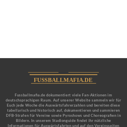
Fussballmafia.de dokumentiert viele Fan-Aktionen im
deutschsprachigen Raum. Auf unserer Website sammeln wir für
Euch jede Woche die Auswärtsfahrerzahlen und bereiten diese
tabellarisch und historisch auf, dokumentieren und summieren
DFB-Strafen für Vereine sowie Pyroshows und Choreografien in
Bildern. In unserem Stadionguide findet ihr nützliche
Informationen für Auswärtsfahrten und auf den Vereinsseiten