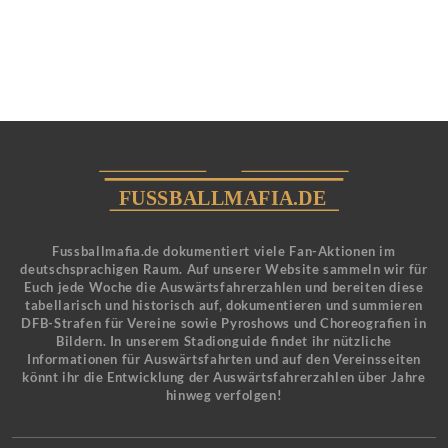
Fussballmafia.de dokumentiert viele Fan-Aktionen im
deutschsprachigen Raum. Auf unserer Website sammeln wir für
Euch jede Woche die Auswärtsfahrerzahlen und bereiten diese
tabellarisch und historisch auf, dokumentieren und summieren
DFB-Strafen für Vereine sowie Pyroshows und Choreografien in
Bildern. In unserem Stadionguide findet ihr nützliche
Informationen für Auswärtsfahrten und auf den Vereinsseiten
könnt ihr die Entwicklung der Auswärtsfahrerzahlen über Jahre
hinweg verfolgen!