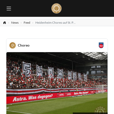
News
Feed
Heidenheim Choreo auf St. Pauli
Choreo