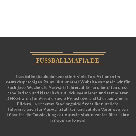
Fussballmafia.de dokumentiert viele Fan-Aktionen im
deutschsprachigen Raum. Auf unserer Website sammeln wir für
Euch jede Woche die Auswärtsfahrerzahlen und bereiten diese
tabellarisch und historisch auf, dokumentieren und summieren
DFB-Strafen für Vereine sowie Pyroshows und Choreografien in
Bildern. In unserem Stadionguide findet ihr nützliche
Informationen für Auswärtsfahrten und auf den Vereinsseiten
könnt ihr die Entwicklung der Auswärtsfahrerzahlen über Jahre
hinweg verfolgen!