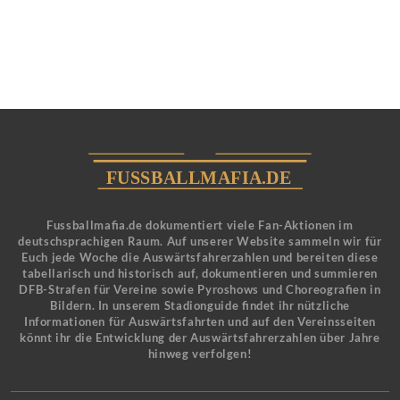
Fussballmafia.de dokumentiert viele Fan-Aktionen im
deutschsprachigen Raum. Auf unserer Website sammeln wir für
Euch jede Woche die Auswärtsfahrerzahlen und bereiten diese
tabellarisch und historisch auf, dokumentieren und summieren
DFB-Strafen für Vereine sowie Pyroshows und Choreografien in
Bildern. In unserem Stadionguide findet ihr nützliche
Informationen für Auswärtsfahrten und auf den Vereinsseiten
könnt ihr die Entwicklung der Auswärtsfahrerzahlen über Jahre
hinweg verfolgen!