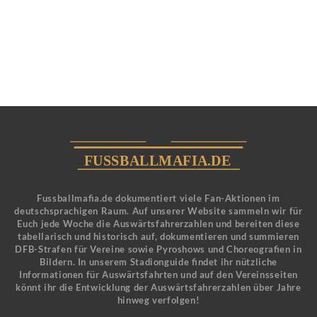
Fussballmafia.de dokumentiert viele Fan-Aktionen im
deutschsprachigen Raum. Auf unserer Website sammeln wir für
Euch jede Woche die Auswärtsfahrerzahlen und bereiten diese
tabellarisch und historisch auf, dokumentieren und summieren
DFB-Strafen für Vereine sowie Pyroshows und Choreografien in
Bildern. In unserem Stadionguide findet ihr nützliche
Informationen für Auswärtsfahrten und auf den Vereinsseiten
könnt ihr die Entwicklung der Auswärtsfahrerzahlen über Jahre
hinweg verfolgen!