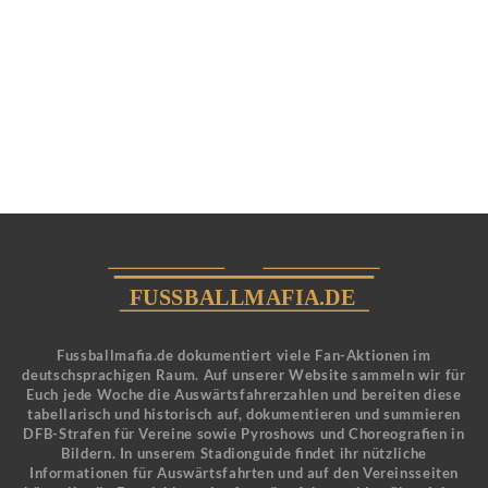
Fussballmafia.de dokumentiert viele Fan-Aktionen im
deutschsprachigen Raum. Auf unserer Website sammeln wir für
Euch jede Woche die Auswärtsfahrerzahlen und bereiten diese
tabellarisch und historisch auf, dokumentieren und summieren
DFB-Strafen für Vereine sowie Pyroshows und Choreografien in
Bildern. In unserem Stadionguide findet ihr nützliche
Informationen für Auswärtsfahrten und auf den Vereinsseiten