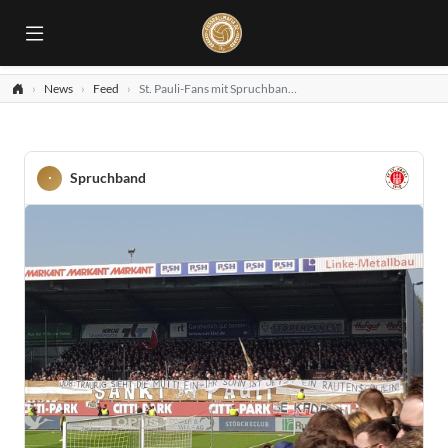
News
Feed
St. Pauli-Fans mit Spruchband gegen zu HSV wechselndem Spieler!
Spruchband