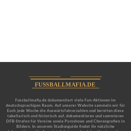
Fussballmafia.de dokumentiert viele Fan-Aktionen im
deutschsprachigen Raum. Auf unserer Website sammeln wir für
Euch jede Woche die Auswärtsfahrerzahlen und bereiten diese
tabellarisch und historisch auf, dokumentieren und summieren
DFB-Strafen für Vereine sowie Pyroshows und Choreografien in
Bildern. In unserem Stadionguide findet ihr nützliche