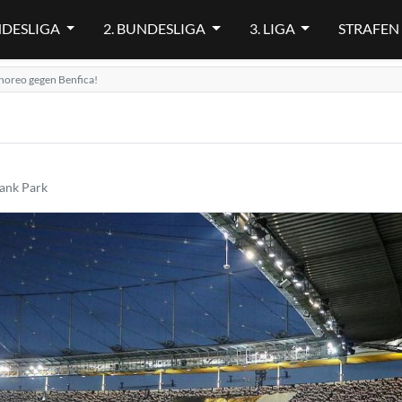
NDESLIGA
2. BUNDESLIGA
3. LIGA
STRAFEN
horeo gegen Benfica!
ank Park