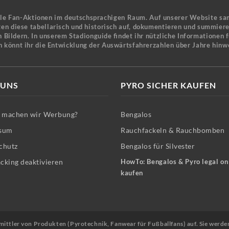
ele Fan-Aktionen im deutschsprachigen Raum. Auf unserer Website sa
en diese tabellarisch und historisch auf, dokumentieren und summier
 Bildern. In unserem Stadionguide findet ihr nützliche Informationen 
n könnt ihr die Entwicklung der Auswärtsfahrerzahlen über Jahre hinw
 UNS
PYRO SICHER KAUFEN
machen wir Werbung?
Bengalos
sum
Rauchfackeln & Rauchbomben
chutz
Bengalos für Silvester
cking deaktivieren
HowTo: Bengalos & Pyro legal on
kaufen
Vermittler von Produkten (Pyrotechnik, Fanwear für Fußballfans) auf. Sie werde