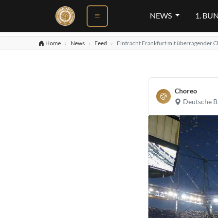
NEWS
1. BU
Home
News
Feed
Eintracht Frankfurt mit überragender C
Choreo
Deutsche B