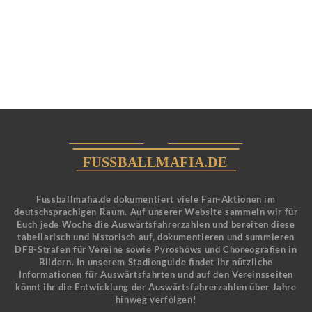
Fussballmafia.de dokumentiert viele Fan-Aktionen im
deutschsprachigen Raum. Auf unserer Website sammeln wir für
Euch jede Woche die Auswärtsfahrerzahlen und bereiten diese
tabellarisch und historisch auf, dokumentieren und summieren
DFB-Strafen für Vereine sowie Pyroshows und Choreografien in
Bildern. In unserem Stadionguide findet ihr nützliche
Informationen für Auswärtsfahrten und auf den Vereinsseiten
könnt ihr die Entwicklung der Auswärtsfahrerzahlen über Jahre
hinweg verfolgen!