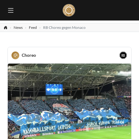
News
Feed
RB Choreo gegen Monaco
Choreo