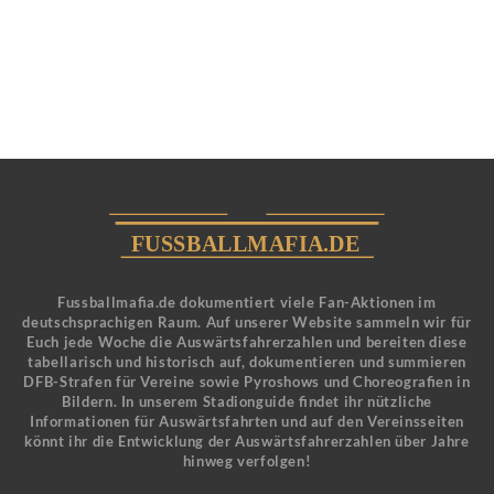
Fussballmafia.de dokumentiert viele Fan-Aktionen im
deutschsprachigen Raum. Auf unserer Website sammeln wir für
Euch jede Woche die Auswärtsfahrerzahlen und bereiten diese
tabellarisch und historisch auf, dokumentieren und summieren
DFB-Strafen für Vereine sowie Pyroshows und Choreografien in
Bildern. In unserem Stadionguide findet ihr nützliche
Informationen für Auswärtsfahrten und auf den Vereinsseiten
könnt ihr die Entwicklung der Auswärtsfahrerzahlen über Jahre
hinweg verfolgen!