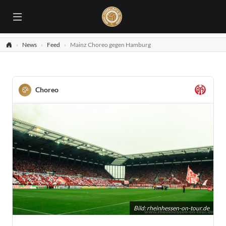
News
Feed
Mainz Choreo gegen Hamburg
Choreo
Bild:
rheinhessen-on-tour.de