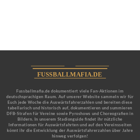
Fussballmafia.de dokumentiert viele Fan-Aktionen im
deutschsprachigen Raum. Auf unserer Website sammeln wir für
Euch jede Woche die Auswärtsfahrerzahlen und bereiten diese
tabellarisch und historisch auf, dokumentieren und summieren
DFB-Strafen für Vereine sowie Pyroshows und Choreografien in
Bildern. In unserem Stadionguide findet ihr nützliche
Informationen für Auswärtsfahrten und auf den Vereinsseiten
könnt ihr die Entwicklung der Auswärtsfahrerzahlen über Jahre
hinweg verfolgen!