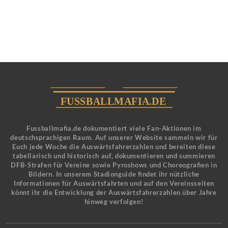
Fussballmafia.de dokumentiert viele Fan-Aktionen im
deutschsprachigen Raum. Auf unserer Website sammeln wir für
Euch jede Woche die Auswärtsfahrerzahlen und bereiten diese
tabellarisch und historisch auf, dokumentieren und summieren
DFB-Strafen für Vereine sowie Pyroshows und Choreografien in
Bildern. In unserem Stadionguide findet ihr nützliche
Informationen für Auswärtsfahrten und auf den Vereinsseiten
könnt ihr die Entwicklung der Auswärtsfahrerzahlen über Jahre
hinweg verfolgen!