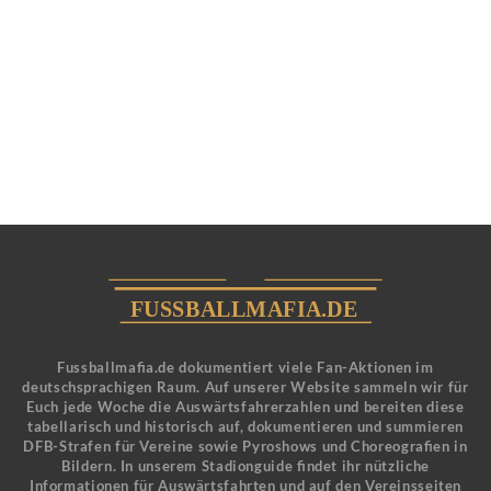
Fussballmafia.de dokumentiert viele Fan-Aktionen im
deutschsprachigen Raum. Auf unserer Website sammeln wir für
Euch jede Woche die Auswärtsfahrerzahlen und bereiten diese
tabellarisch und historisch auf, dokumentieren und summieren
DFB-Strafen für Vereine sowie Pyroshows und Choreografien in
Bildern. In unserem Stadionguide findet ihr nützliche
Informationen für Auswärtsfahrten und auf den Vereinsseiten