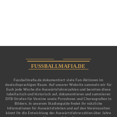
Fussballmafia.de dokumentiert viele Fan-Aktionen im
deutschsprachigen Raum. Auf unserer Website sammeln wir für
Euch jede Woche die Auswärtsfahrerzahlen und bereiten diese
tabellarisch und historisch auf, dokumentieren und summieren
DFB-Strafen für Vereine sowie Pyroshows und Choreografien in
Bildern. In unserem Stadionguide findet ihr nützliche
Informationen für Auswärtsfahrten und auf den Vereinsseiten
könnt ihr die Entwicklung der Auswärtsfahrerzahlen über Jahre