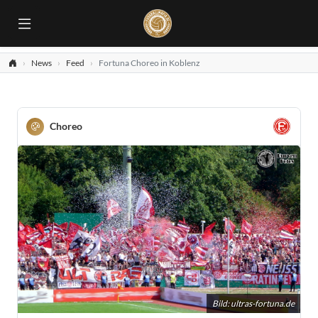
News
Feed
Fortuna Choreo in Koblenz
Choreo
Bild:
ultras-fortuna.de