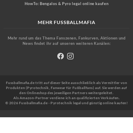
HowTo: Bengalos & Pyro legal online kaufen
MEHR FUSSBALLMAFIA
Mehr rund um das Thema Fanszenen, Fankurven, Aktionen und
News findet ihr auf unseren weiteren Kanälen:
Fussballmafia.de tritt auf dieser Seite ausschließlich als Vermittler von
Produkten (Pyrotechnik, Fanwear für Fußballfans) auf. Sie werden auf
den Onlineshop des jeweiligen Partners weitergeleitet.
Als Amazon-Partner verdiene ich an qualifizierten Verkäufen.
© 2026 Fussballmafia.de - Pyrotechnik legal und günstig online kaufen!