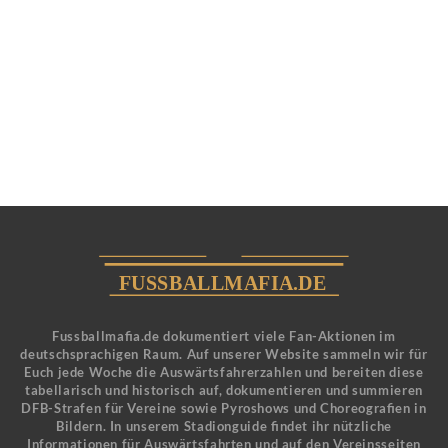
Fussballmafia.de dokumentiert viele Fan-Aktionen im
deutschsprachigen Raum. Auf unserer Website sammeln wir für
Euch jede Woche die Auswärtsfahrerzahlen und bereiten diese
tabellarisch und historisch auf, dokumentieren und summieren
DFB-Strafen für Vereine sowie Pyroshows und Choreografien in
Bildern. In unserem Stadionguide findet ihr nützliche
Informationen für Auswärtsfahrten und auf den Vereinsseiten