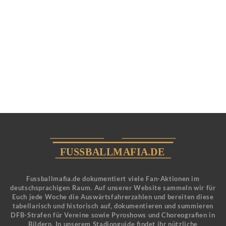
Fussballmafia.de dokumentiert viele Fan-Aktionen im
deutschsprachigen Raum. Auf unserer Website sammeln wir für
Euch jede Woche die Auswärtsfahrerzahlen und bereiten diese
tabellarisch und historisch auf, dokumentieren und summieren
DFB-Strafen für Vereine sowie Pyroshows und Choreografien in
Bildern. In unserem Stadionguide findet ihr nützliche