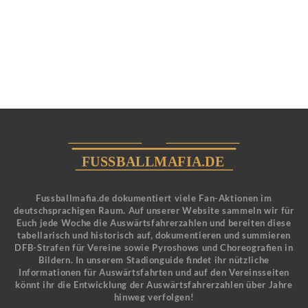
Fussballmafia.de dokumentiert viele Fan-Aktionen im
deutschsprachigen Raum. Auf unserer Website sammeln wir für
Euch jede Woche die Auswärtsfahrerzahlen und bereiten diese
tabellarisch und historisch auf, dokumentieren und summieren
DFB-Strafen für Vereine sowie Pyroshows und Choreografien in
Bildern. In unserem Stadionguide findet ihr nützliche
Informationen für Auswärtsfahrten und auf den Vereinsseiten
könnt ihr die Entwicklung der Auswärtsfahrerzahlen über Jahre
hinweg verfolgen!