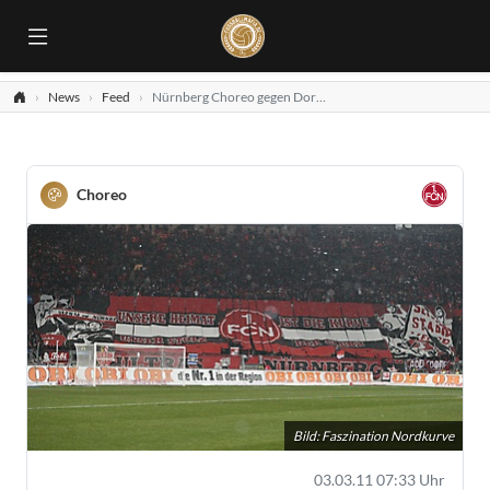
News
Feed
Nürnberg Choreo gegen Dortmund
Choreo
Bild: Faszination Nordkurve
03.03.11 07:33 Uhr