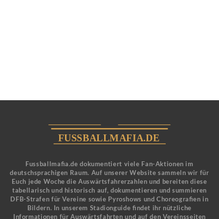
Fussballmafia.de dokumentiert viele Fan-Aktionen im
deutschsprachigen Raum. Auf unserer Website sammeln wir für
Euch jede Woche die Auswärtsfahrerzahlen und bereiten diese
tabellarisch und historisch auf, dokumentieren und summieren
DFB-Strafen für Vereine sowie Pyroshows und Choreografien in
Bildern. In unserem Stadionguide findet ihr nützliche
Informationen für Auswärtsfahrten und auf den Vereinsseiten