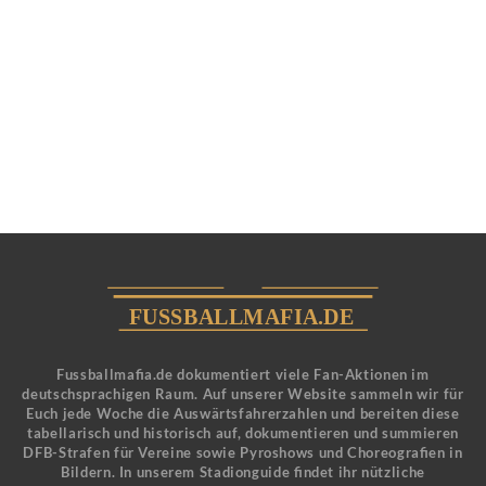
Fussballmafia.de dokumentiert viele Fan-Aktionen im
deutschsprachigen Raum. Auf unserer Website sammeln wir für
Euch jede Woche die Auswärtsfahrerzahlen und bereiten diese
tabellarisch und historisch auf, dokumentieren und summieren
DFB-Strafen für Vereine sowie Pyroshows und Choreografien in
Bildern. In unserem Stadionguide findet ihr nützliche