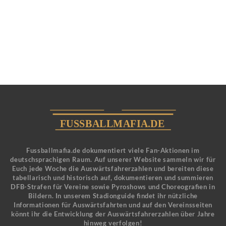
Fussballmafia.de dokumentiert viele Fan-Aktionen im
deutschsprachigen Raum. Auf unserer Website sammeln wir für
Euch jede Woche die Auswärtsfahrerzahlen und bereiten diese
tabellarisch und historisch auf, dokumentieren und summieren
DFB-Strafen für Vereine sowie Pyroshows und Choreografien in
Bildern. In unserem Stadionguide findet ihr nützliche
Informationen für Auswärtsfahrten und auf den Vereinsseiten
könnt ihr die Entwicklung der Auswärtsfahrerzahlen über Jahre
hinweg verfolgen!