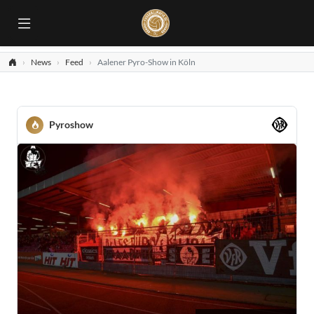
News
Feed
Aalener Pyro-Show in Köln
Pyroshow