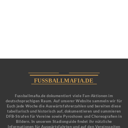
Fussballmafia.de dokumentiert viele Fan-Aktionen im
deutschsprachigen Raum. Auf unserer Website sammeln wir für
Euch jede Woche die Auswärtsfahrerzahlen und bereiten diese
tabellarisch und historisch auf, dokumentieren und summieren
DFB-Strafen für Vereine sowie Pyroshows und Choreografien in
Bildern. In unserem Stadionguide findet ihr nützliche
Informationen für Auswärtsfahrten und auf den Vereinsseiten