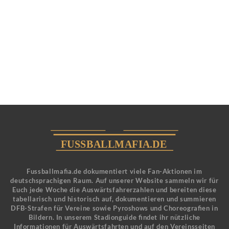
Fussballmafia.de dokumentiert viele Fan-Aktionen im
deutschsprachigen Raum. Auf unserer Website sammeln wir für
Euch jede Woche die Auswärtsfahrerzahlen und bereiten diese
tabellarisch und historisch auf, dokumentieren und summieren
DFB-Strafen für Vereine sowie Pyroshows und Choreografien in
Bildern. In unserem Stadionguide findet ihr nützliche
Informationen für Auswärtsfahrten und auf den Vereinsseiten