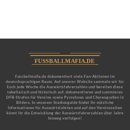
Fussballmafia.de dokumentiert viele Fan-Aktionen im
deutschsprachigen Raum. Auf unserer Website sammeln wir für
Euch jede Woche die Auswärtsfahrerzahlen und bereiten diese
tabellarisch und historisch auf, dokumentieren und summieren
DFB-Strafen für Vereine sowie Pyroshows und Choreografien in
Bildern. In unserem Stadionguide findet ihr nützliche
Informationen für Auswärtsfahrten und auf den Vereinsseiten
könnt ihr die Entwicklung der Auswärtsfahrerzahlen über Jahre
hinweg verfolgen!