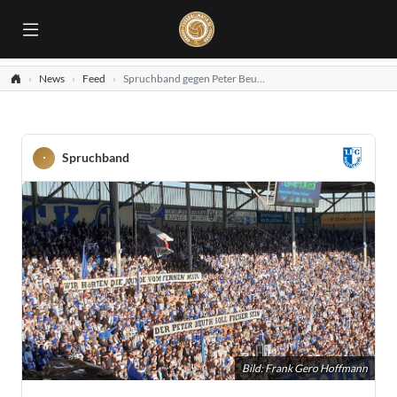
News
Feed
Spruchband gegen Peter Beuth
Spruchband
Bild: Frank Gero Hoffmann