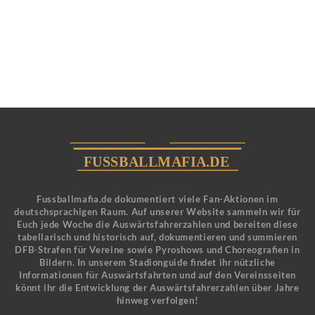
Fussballmafia.de dokumentiert viele Fan-Aktionen im
deutschsprachigen Raum. Auf unserer Website sammeln wir für
Euch jede Woche die Auswärtsfahrerzahlen und bereiten diese
tabellarisch und historisch auf, dokumentieren und summieren
DFB-Strafen für Vereine sowie Pyroshows und Choreografien in
Bildern. In unserem Stadionguide findet ihr nützliche
Informationen für Auswärtsfahrten und auf den Vereinsseiten
könnt ihr die Entwicklung der Auswärtsfahrerzahlen über Jahre
hinweg verfolgen!