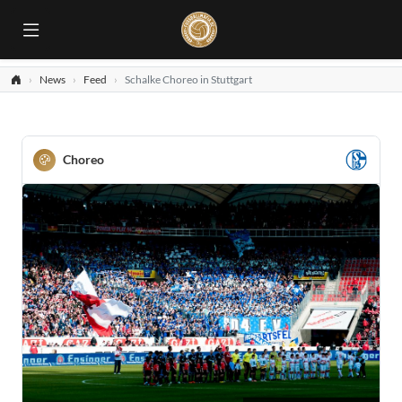
News
Feed
Schalke Choreo in Stuttgart
Choreo