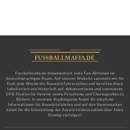
Fussballmafia.de dokumentiert viele Fan-Aktionen im
deutschsprachigen Raum. Auf unserer Website sammeln wir für
Euch jede Woche die Auswärtsfahrerzahlen und bereiten diese
tabellarisch und historisch auf, dokumentieren und summieren
DFB-Strafen für Vereine sowie Pyroshows und Choreografien in
Bildern. In unserem Stadionguide findet ihr nützliche
Informationen für Auswärtsfahrten und auf den Vereinsseiten
könnt ihr die Entwicklung der Auswärtsfahrerzahlen über Jahre
hinweg verfolgen!