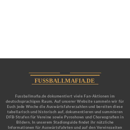
Fussballmafia.de dokumentiert viele Fan-Aktionen im
deutschsprachigen Raum. Auf unserer Website sammeln wir für
Euch jede Woche die Auswärtsfahrerzahlen und bereiten diese
tabellarisch und historisch auf, dokumentieren und summieren
DFB-Strafen für Vereine sowie Pyroshows und Choreografien in
Bildern. In unserem Stadionguide findet ihr nützliche
Informationen für Auswärtsfahrten und auf den Vereinsseiten