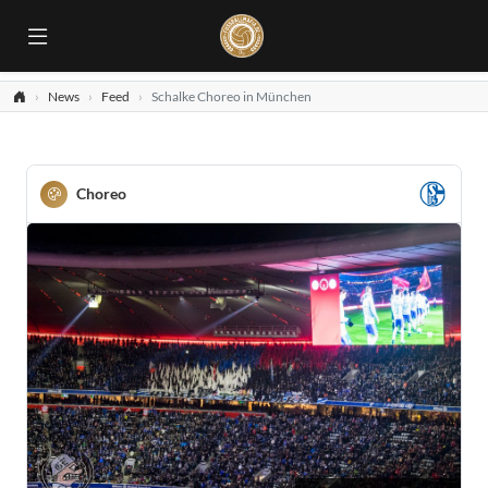
News
Feed
Schalke Choreo in München
Choreo