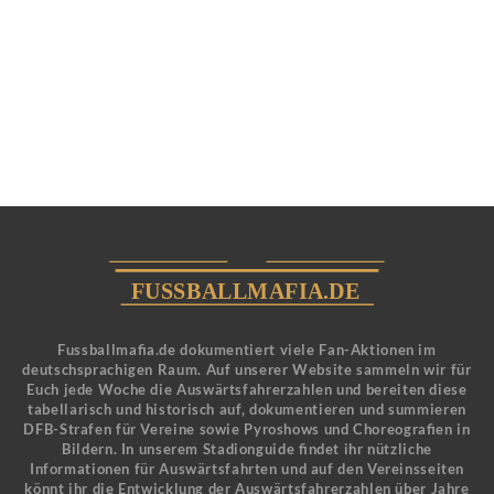
Fussballmafia.de dokumentiert viele Fan-Aktionen im
deutschsprachigen Raum. Auf unserer Website sammeln wir für
Euch jede Woche die Auswärtsfahrerzahlen und bereiten diese
tabellarisch und historisch auf, dokumentieren und summieren
DFB-Strafen für Vereine sowie Pyroshows und Choreografien in
Bildern. In unserem Stadionguide findet ihr nützliche
Informationen für Auswärtsfahrten und auf den Vereinsseiten
könnt ihr die Entwicklung der Auswärtsfahrerzahlen über Jahre