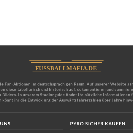
ele Fan-Aktionen im deutschsprachigen Raum. Auf unserer Website sa
en diese tabellarisch und historisch auf, dokumentieren und summier
 Bildern. In unserem Stadionguide findet ihr nützliche Informationen 
n könnt ihr die Entwicklung der Auswärtsfahrerzahlen über Jahre hinw
 UNS
PYRO SICHER KAUFEN