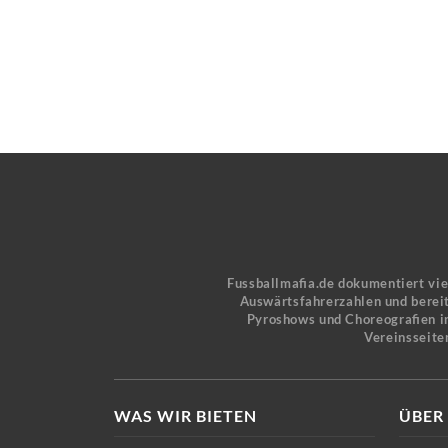
Fussballmafia.de dokumentiert vi
Auswärtsfahrerzahlen und bereit
Pyroshows und Choreografien in
Vereinsseite
WAS WIR BIETEN
ÜBER