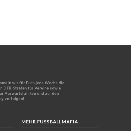
mmeln wir für Euch jede Woche die
en DFB-Strafen für Vereine sowie
für Auswärtsfahrten und auf den
eg verfolgen!
MEHR FUSSBALLMAFIA