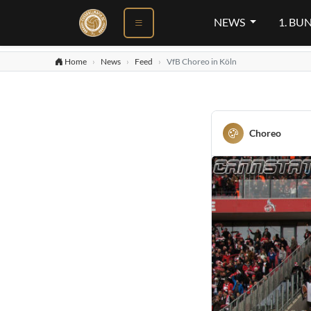
NEWS
1. BU
Home
News
Feed
VfB Choreo in Köln
Choreo