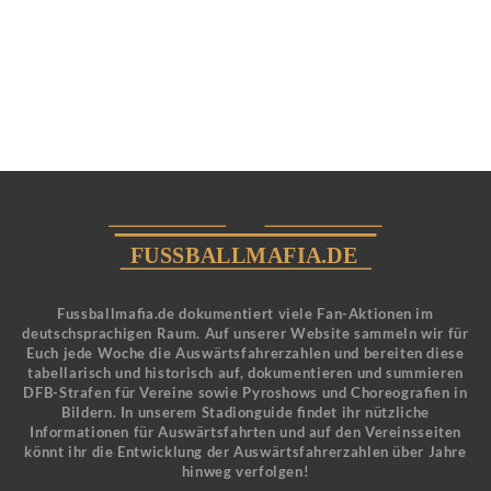
Fussballmafia.de dokumentiert viele Fan-Aktionen im
deutschsprachigen Raum. Auf unserer Website sammeln wir für
Euch jede Woche die Auswärtsfahrerzahlen und bereiten diese
tabellarisch und historisch auf, dokumentieren und summieren
DFB-Strafen für Vereine sowie Pyroshows und Choreografien in
Bildern. In unserem Stadionguide findet ihr nützliche
Informationen für Auswärtsfahrten und auf den Vereinsseiten
könnt ihr die Entwicklung der Auswärtsfahrerzahlen über Jahre
hinweg verfolgen!