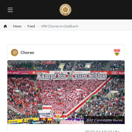
News
Feed
VfB Choreo in Gladbach
Choreo
Bild: Cannstatter Kurve
20.02.14 19:24 Uhr