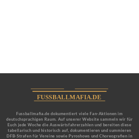
Fussballmafia.de dokumentiert viele Fan-Aktionen im
deutschsprachigen Raum. Auf unserer Website sammeln wir für
Euch jede Woche die Auswärtsfahrerzahlen und bereiten diese
tabellarisch und historisch auf, dokumentieren und summieren
DFB-Strafen für Vereine sowie Pyroshows und Choreografien in