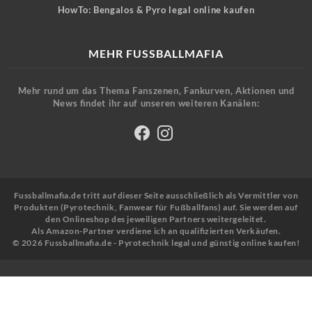
HowTo: Bengalos & Pyro legal online kaufen
MEHR FUSSBALLMAFIA
Mehr rund um das Thema Fanszenen, Fankurven, Aktionen und
News findet ihr auf unseren weiteren Kanälen:
Fussballmafia.de tritt auf dieser Seite ausschließlich als Vermittler von
Produkten (Pyrotechnik, Fanwear für Fußballfans) auf. Sie werden auf
den Onlineshop des jeweiligen Partners weitergeleitet.
Als Amazon-Partner verdiene ich an qualifizierten Verkäufen.
© 2026 Fussballmafia.de - Pyrotechnik legal und günstig online kaufen!