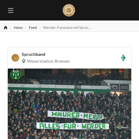
News
Feed
Werder-Fanszene mit Sprüchbändern gegen Mäurer!
Spruchband
Weserstadion Bremen