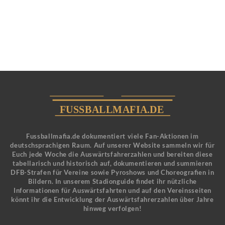
Fussballmafia.de dokumentiert viele Fan-Aktionen im
deutschsprachigen Raum. Auf unserer Website sammeln wir für
Euch jede Woche die Auswärtsfahrerzahlen und bereiten diese
tabellarisch und historisch auf, dokumentieren und summieren
DFB-Strafen für Vereine sowie Pyroshows und Choreografien in
Bildern. In unserem Stadionguide findet ihr nützliche
Informationen für Auswärtsfahrten und auf den Vereinsseiten
könnt ihr die Entwicklung der Auswärtsfahrerzahlen über Jahre
hinweg verfolgen!