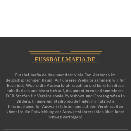
Fussballmafia.de dokumentiert viele Fan-Aktionen im
deutschsprachigen Raum. Auf unserer Website sammeln wir für
Euch jede Woche die Auswärtsfahrerzahlen und bereiten diese
tabellarisch und historisch auf, dokumentieren und summieren
DFB-Strafen für Vereine sowie Pyroshows und Choreografien in
Bildern. In unserem Stadionguide findet ihr nützliche
Informationen für Auswärtsfahrten und auf den Vereinsseiten
könnt ihr die Entwicklung der Auswärtsfahrerzahlen über Jahre
hinweg verfolgen!