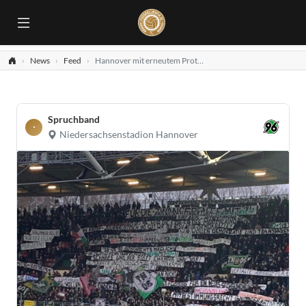
News
Feed
Hannover mit erneutem Protest gegen 50+1!
Spruchband
Niedersachsenstadion Hannover