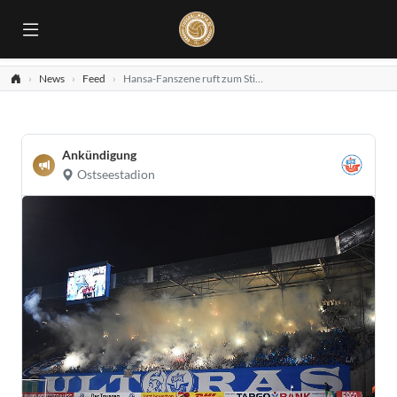
News
Feed
Hansa-Fanszene ruft zum Stimmungsverzicht auf
Ankündigung
Ostseestadion