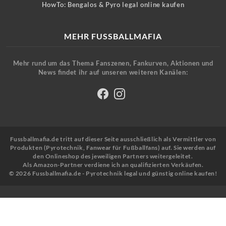
HowTo: Bengalos & Pyro legal online kaufen
MEHR FUSSBALLMAFIA
Mehr rund um das Thema Fanszenen, Fankurven, Aktionen und
News findet ihr auf unseren weiteren Kanälen:
Fussballmafia.de tritt auf dieser Seite ausschließlich als Vermittler von
Produkten (Pyrotechnik, Fanwear für Fußballfans) auf. Sie werden auf
den Onlineshop des jeweiligen Partners weitergeleitet.
Als Amazon-Partner verdiene ich an qualifizierten Verkäufen.
© 2026 Fussballmafia.de - Pyrotechnik legal und günstig online kaufen!