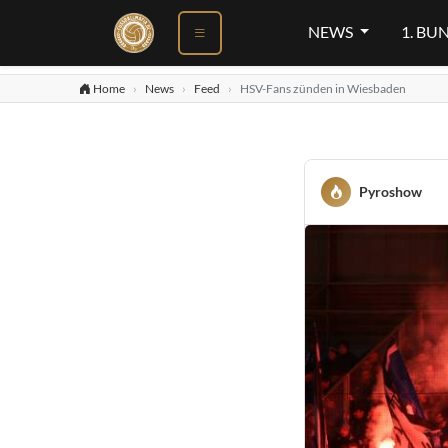
NEWS
1. BU
Home
News
Feed
HSV-Fans zünden in Wiesbaden
Pyroshow