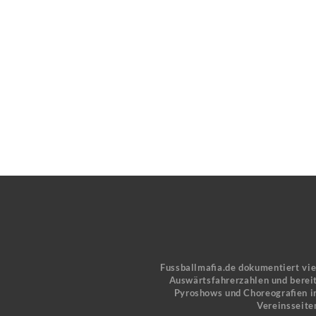
Fussballmafia.de dokumentiert vi
Auswärtsfahrerzahlen und bereit
Pyroshows und Choreografien in
Vereinsseite