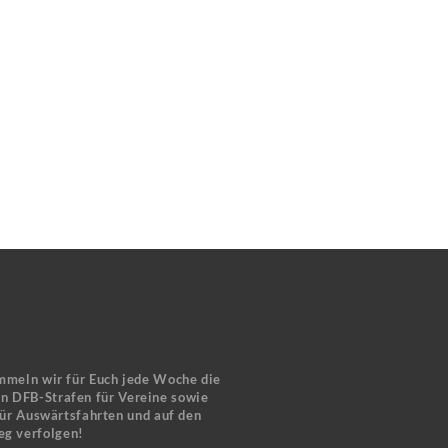
mmeln wir für Euch jede Woche die
en DFB-Strafen für Vereine sowie
für Auswärtsfahrten und auf den
eg verfolgen!