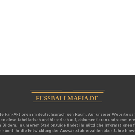
ele Fan-Aktionen im deutschsprachigen Raum. Auf unserer Website sa
en diese tabellarisch und historisch auf, dokumentieren und summier
 Bildern. In unserem Stadionguide findet ihr nützliche Informationen 
n könnt ihr die Entwicklung der Auswärtsfahrerzahlen über Jahre hinw