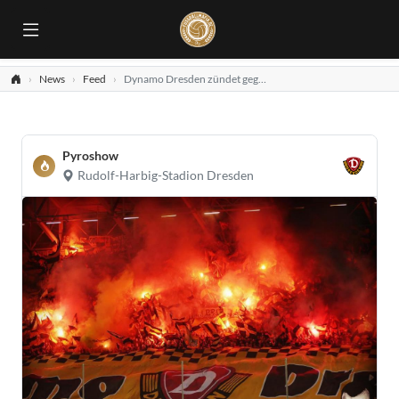
News
Feed
Dynamo Dresden zündet gegen Ergebirge Aue
Pyroshow
Rudolf-Harbig-Stadion Dresden