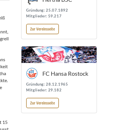
Gründung: 25.07.1892
Mitglieder: 59.217
eiß
Zur Vereinsseite
nnt,
grell
ans
keit
FC Hansa Rostock
tha
kte.
Gründung: 28.12.1965
e
Mitglieder: 29.182
Zur Vereinsseite
t 15
wusst