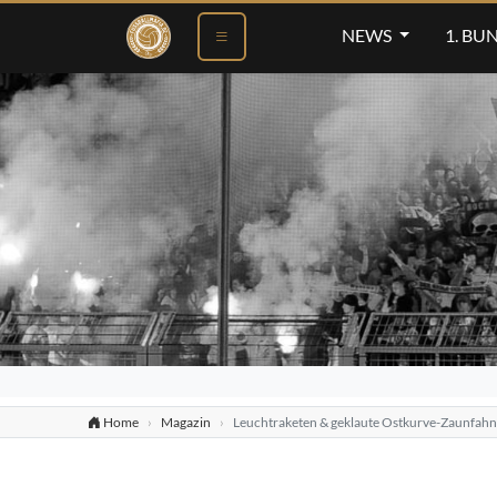
NEWS
1. BU
Home
Magazin
Leuchtraketen & geklaute Ostkurve-Zaunfah