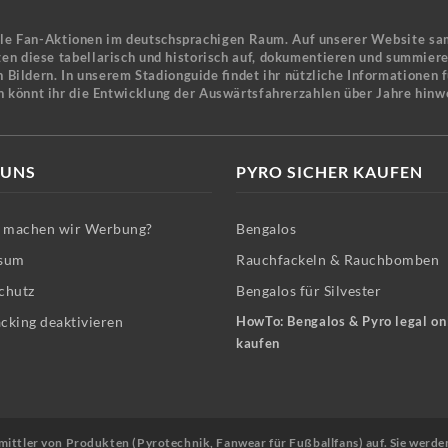
ele Fan-Aktionen im deutschsprachigen Raum. Auf unserer Website sa
en diese tabellarisch und historisch auf, dokumentieren und summier
 Bildern. In unserem Stadionguide findet ihr nützliche Informationen 
n könnt ihr die Entwicklung der Auswärtsfahrerzahlen über Jahre hinw
 UNS
PYRO SICHER KAUFEN
machen wir Werbung?
Bengalos
sum
Rauchfackeln & Rauchbomben
chutz
Bengalos für Silvester
cking deaktivieren
HowTo: Bengalos & Pyro legal on
kaufen
Vermittler von Produkten (Pyrotechnik, Fanwear für Fußballfans) auf. Sie werde