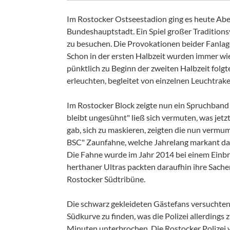
Im Rostocker Ostseestadion ging es heute Abe
Bundeshauptstadt. Ein Spiel großer Traditionsv
zu besuchen. Die Provokationen beider Fanlager
Schon in der ersten Halbzeit wurden immer wi
pünktlich zu Beginn der zweiten Halbzeit folg
erleuchten, begleitet von einzelnen Leuchtrake
Im Rostocker Block zeigte nun ein Spruchband 
bleibt ungesühnt" ließ sich vermuten, was jetz
gab, sich zu maskieren, zeigten die nun verm
BSC" Zaunfahne, welche Jahrelang markant da
Die Fahne wurde im Jahr 2014 bei einem Einbr
herthaner Ultras packten daraufhin ihre Sache
Rostocker Südtribüne.
Die schwarz gekleideten Gästefans versuchten
Südkurve zu finden, was die Polizei allerdings
Minuten unterbrochen. Die Rostocker Polizei w