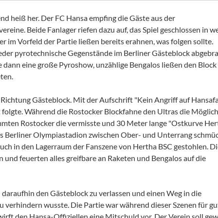
nd heiß her. Der FC Hansa empfing die Gäste aus der
ereine. Beide Fanlager riefen dazu auf, das Spiel geschlossen in w
 im Vorfeld der Partie ließen bereits erahnen, was folgen sollte.
eder pyrotechnische Gegenstände im Berliner Gästeblock abgebra
te dann eine große Pyroshow, unzählige Bengalos ließen den Block 
ten.
Richtung Gästeblock. Mit der Aufschrift "Kein Angriff auf Hansaf
t folgte. Während die Rostocker Blockfahne den Ultras die Möglich
ummten Rostocker die vermisste und 30 Meter lange "Ostkurve Her
s Berliner Olympiastadion zwischen Ober- und Unterrang schmüc
uch in den Lagerraum der Fanszene von Hertha BSC gestohlen. Di
n und feuerten alles greifbare an Raketen und Bengalos auf die
 daraufhin den Gästeblock zu verlassen und einen Weg in die
 zu verhindern wusste. Die Partie war während dieser Szenen für gu
irft den Hansa-Offiziellen eine Mitschuld vor. Der Verein soll ge