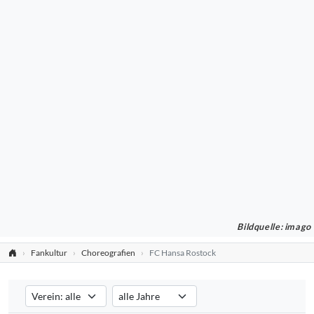
Bildquelle: imago
Fankultur
Choreografien
FC Hansa Rostock
Verein auswählen
Saison auswählen
Filtert die Choreografien nach dem ausgewählten Verein. Standard:
Filtert die Choreografien nach der ausgewählte