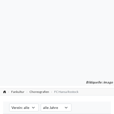
Bildquelle: imago
Fankultur
Choreografien
FC Hansa Rostock
Verein auswählen
Saison auswählen
Filtert die Choreografien nach dem ausgewählten Verein. Standard:
Filtert die Choreografien nach der ausgewählte