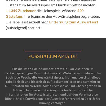
Distanz zum Auswärtsspiel. Im Durchschnitt besuchten
11.349 Zuschauer
die Heimspiele, während
420
Gästefans
ihre Teams zu den Auswärtsspielen begleiteten.
Die Tabelle ist aktuell nach
Entfernung zum Auswärtsort
(aufsteigend) sortiert.
Fussballmafia.de dokumentiert viele Fan-Aktionen im
deutschsprachigen Raum. Auf unserer Website sammeln wir für
Euch jede Woche die Auswärtsfahrerzahlen und bereiten diese
tabellarisch und historisch auf, dokumentieren und summieren
DFB-Strafen für Vereine sowie Pyroshows und Choreografien in
Bildern. In unserem Stadionguide findet ihr nützliche
Informationen für Auswärtsfahrten und auf den Vereinsseiten
könnt ihr die Entwicklung der Auswärtsfahrerzahlen über Jahre
hinweg verfolgen!