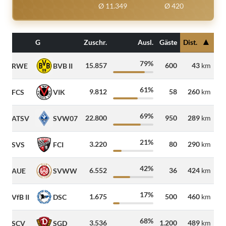
Ø 11.349
Ø 420
▲
G
Zuschr.
Ausl.
Gäste
Dist.
79%
15.857
600
43
km
RWE
BVB II
61%
9.812
58
260
km
FCS
VIK
69%
22.800
950
289
km
ATSV
SVW07
21%
3.220
80
290
km
SVS
FCI
42%
6.552
36
424
km
AUE
SVWW
17%
1.675
500
460
km
VfB II
DSC
68%
3.536
1.200
489
km
SCV
SGD