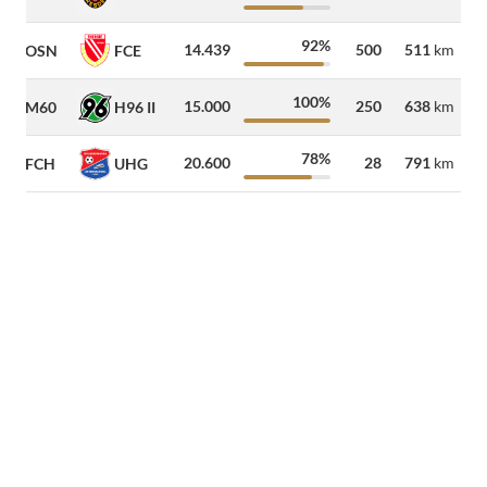
92%
14.439
500
511
km
OSN
FCE
100%
15.000
250
638
km
M60
H96 II
78%
20.600
28
791
km
FCH
UHG